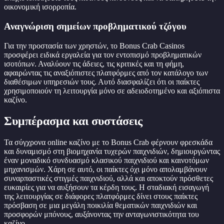
οικονομική ισορροπία.
Αναγνώριση σημείων προβληματικού τζόγου
Για την προστασία των χρηστών, το Bonus Crab Casinos
προσφέρει ειδικά εργαλεία για τον εντοπισμό προβληματικών
ισοτόπων. Αναλύουν τις άδειες, τις κριτικές και τη φήμη,
αφαιρώντας τις αναξιόπιστες πλατφόρμες από τον κατάλογο των
διαθέσιμων υπηρεσιών τους. Αυτό διασφαλίζει ότι οι παίκτες
χρησιμοποιούν τη λειτουργία μόνο σε αδειοδοτημένο και αξιόπιστα
καζίνο.
Συμπέρασμα και συστάσεις
Τα σύγχρονα online καζίνο με το Bonus Crab φέρνουν φρεσκάδα
και δυναμισμό στη βιομηχανία τυχερών παιχνιδιών, δημιουργώντας
έναν μοναδικό συνδυασμό κλασικού παιχνιδιού και καινοτόμων
μηχανισμών. Χάρη σε αυτό, οι παίκτες όχι μόνο απολαμβάνουν
συναρπαστικές στιγμές παιχνιδιού, αλλά και αποκτούν πρόσθετες
ευκαιρίες για να αυξήσουν τα κέρδη τους. Η σταδιακή εισαγωγή
της λειτουργίας σε διάφορες πλατφόρμες δίνει στους παίκτες
πρόσβαση σε μια μεγάλη ποικιλία θεματικών παιχνιδιών και
προσφορών μπόνους, αυξάνοντας την ανταγωνιστικότητα του
καζίνο.