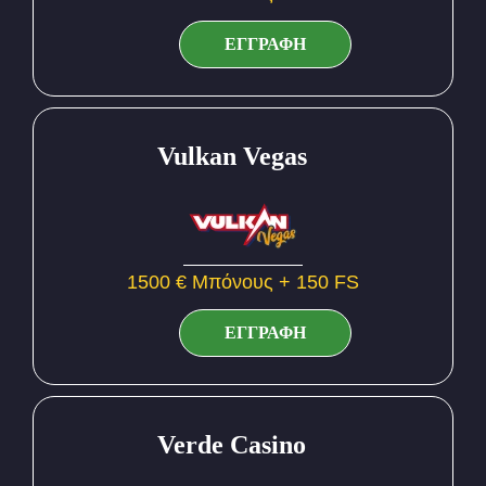
ΕΓΓΡΑΦΗ
Vulkan Vegas
1500 € Μπόνους + 150 FS
ΕΓΓΡΑΦΗ
Verde Casino