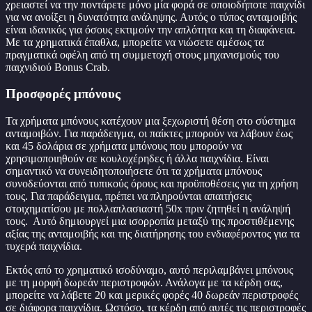
χρειαστεί να την ποντάρετε μόνο μία φορά σε οποιοδήποτε παιχνίδι
για να ανοίξει η δυνατότητα ανάληψης. Αυτός ο τύπος ανταμοιβής
είναι ιδανικός για όσους εκτιμούν την απλότητα και τη διαφάνεια.
Με τα χρηματικά έπαθλα, μπορείτε να νιώσετε αμέσως τα
πραγματικά οφέλη από τη συμμετοχή στους μηχανισμούς του
παιχνιδιού Bonus Crab.
Προσφορές μπόνους
Τα χρήματα μπόνους κατέχουν μια ξεχωριστή θέση στο σύστημα
ανταμοιβών. Για παράδειγμα, οι παίκτες μπορούν να λάβουν έως
και 45 δολάρια σε χρήματα μπόνους που μπορούν να
χρησιμοποιηθούν σε κουλοχέρηδες ή άλλα παιχνίδια. Είναι
σημαντικό να συνειδητοποιήσετε ότι τα χρήματα μπόνους
συνοδεύονται από τυπικούς όρους και προϋποθέσεις για τη χρήση
τους. Για παράδειγμα, πρέπει να πληρούνται απαιτήσεις
στοιχηματίσου με πολλαπλασιαστή 50x πριν ζητηθεί η ανάληψή
τους. Αυτό δημιουργεί μια ισορροπία μεταξύ της προστιθέμενης
αξίας της ανταμοιβής και της διατήρησης του ενδιαφέροντος για τα
τυχερά παιχνίδια.
Εκτός από το χρηματικό ισοδύναμο, αυτό περιλαμβάνει μπόνους
με τη μορφή δωρεάν περιστροφών. Ανάλογα με τα κέρδη σας,
μπορείτε να λάβετε 20 και μερικές φορές 40 δωρεάν περιστροφές
σε διάφορα παιχνίδια. Ωστόσο, τα κέρδη από αυτές τις περιστροφές