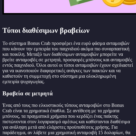
Τύποι διαθέσιμων βραβείων
Το σύστημα Bonus Crab προσφέρει ένα ευρύ φάσμα ανταμοιβών
που κάνουν την εμπειρία του παιχνιδιού ακόμα πιο συναρπαστική
και ποικίλη. Μεταξύ των διαθέσιμων ανταμοιβών μπορείτε να
βρείτε ανταμοιβές σε μετρητά, προσφορές μπόνους και ανταμοιβές
εντός παιχνιδιού. Όλοι αυτοί οι τύποι ανταμοιβών έχουν σχεδιαστεί
για να ικανοποιούν διαφορετικές ανάγκες των παικτών και να
καθιστούν τη συμμετοχή στο σύστημα μια ολοκληρωμένη
εμπειρία ψυχαγωγίας.
Βραβεία σε μετρητά
Ένας από τους πιο ελκυστικούς τύπους ανταμοιβών στο Bonus
Crab είναι τα χρηματικά έπαθλα. Σε αντίθεση με τα χρήματα
μπόνους, τα πραγματικά χρήματα που κερδίζει ένας παίκτης
πιστώνονται στον λογαριασμό αμέσως και καθίστανται διαθέσιμα
για ανάληψη μετά από ελάχιστες προϋποθέσεις χρήσης. Για
παράδειγμα, αν λάβετε μια χρηματική ανταμοιβή 15 δολαρίων, θα