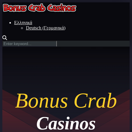
Ελληνικά
Deutsch
(
Γερμανικά
)
Bonus Crab
Casinos