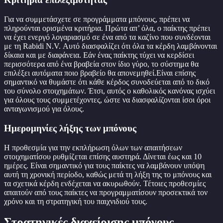
Για να συμμετάσχετε σε προγράμματα μπόνους, πρέπει να
πληρούνται ορισμένα κριτήρια. Πρώτα απ’ όλα, ο παίκτης πρέπει
να έχει ενεργό λογαριασμό σε ένα από τα καζίνο που συνδέονται
με τη Rabidi N.V. Αυτό διασφαλίζει ότι όλα τα κέρδη λαμβάνονται
δίκαια και με διαφάνεια. Εάν ένας παίκτης τύχει να κερδίσει
περισσότερα από ένα βραβεία στον ίδιο γύρο, το σύστημα θα
επιλέξει αυτόματα ποιο βραβείο θα απονεμηθεί.Είναι επίσης
σημαντικό να θυμάστε ότι κάθε κέρδος συνοδεύεται από το δικό
του σύνολο στοιχημάτων. Έτσι, αυτός ο καθολικός κανόνας ισχύει
για όλους τους συμμετέχοντες, ώστε να διασφαλίζονται ίσοι όροι
ανταγωνισμού για όλους.
Ημερομηνίες λήξης των μπόνους
Η προθεσμία για την εκπλήρωση όλων των απαιτήσεων
στοιχηματίσου ρυθμίζεται επίσης αυστηρά. Δίνεται έως και 10
ημέρες. Είναι σημαντικό για τους παίκτες να λαμβάνουν υπόψη
αυτή τη χρονική περίοδο, καθώς μετά τη λήξη της το μπόνους και
τα σχετικά κέρδη ενδέχεται να ακυρωθούν. Τέτοιες προθεσμίες
απαιτούν από τους παίκτες να προγραμματίσουν προσεκτικά τον
χρόνο και τη στρατηγική του παιχνιδιού τους.
Στρατηγικές διαχείρισης μπόνους